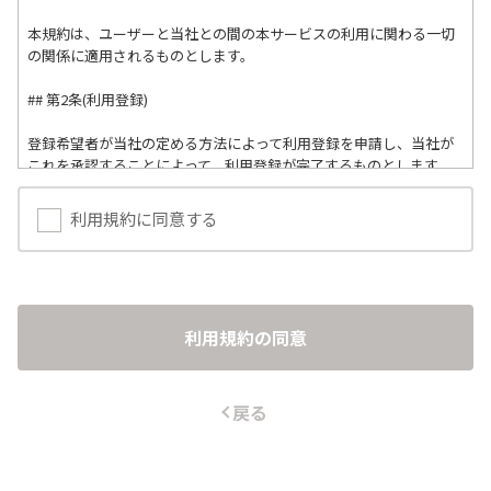
本規約は、ユーザーと当社との間の本サービスの利用に関わる一切
の関係に適用されるものとします。

## 第2条(利用登録)

登録希望者が当社の定める方法によって利用登録を申請し、当社が
これを承認することによって、利用登録が完了するものとします。

当社は、利用登録の申請者に以下の事由があると判断した場合、利
利用規約に同意する
用登録の申請を承認しないことがあり、その理由については一切の
開示義務を負わないものとします。

1. 利用登録の申請に際して虚偽の事項を届け出た場合

2. 本規約に違反したことがある者からの申請である場合

利用規約の同意
3. その他、当社が利用登録を相当でないと判断した場合

## 第3条(ユーザーIDおよびパスワードの管理)

戻る
ユーザーは、自己の責任において、本サービスのユーザーIDおよび
パスワードを管理するものとします。
